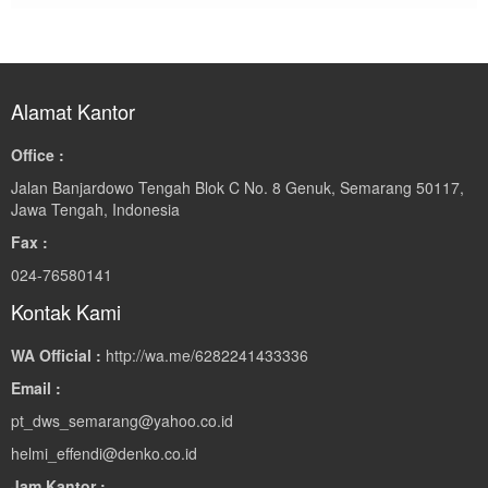
Alamat Kantor
Office :
Jalan Banjardowo Tengah Blok C No. 8 Genuk, Semarang 50117,
Jawa Tengah, Indonesia
Fax :
024-76580141
Kontak Kami
WA Official :
http://wa.me/6282241433336
Email :
pt_dws_semarang@yahoo.co.id
helmi_effendi@denko.co.id
Jam Kantor :