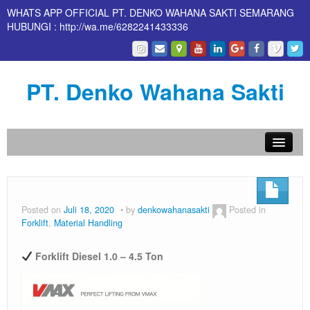
WHATS APP OFFICIAL PT. DENKO WAHANA SAKTI SEMARANG
HUBUNGI : http://wa.me/6282241433336
PT. Denko Wahana Sakti
Home
About Us
Posted on
Juli 18, 2020
by
denkowahanasakti
Posted in
Forklift
,
Material Handling
Products
Contact Us
Forklift Diesel 1.0 – 4.5 Ton